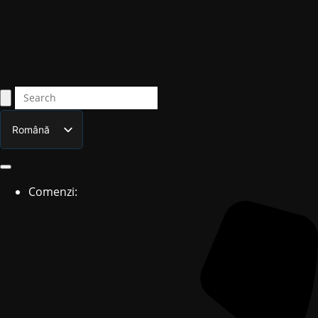
Română
English
Comenzi: