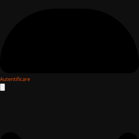
Autentificare
Search
for: