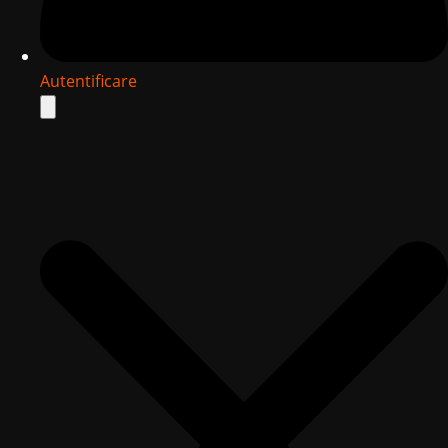
Autentificare
Search
for: