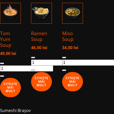
Tom
Ramen
Miso
Yum
Soup
Soup
Soup
46,00
lei
34,00
lei
49,00
lei
Cantitate
Cantitate
Cantitate
Ramen
Miso
Tom
Soup
Soup
Yum
CITEȘTE
CITEȘTE
Soup
MAI
MAI
CITEȘTE
MULT
MULT
MAI
MULT
Sumeshi Brașov