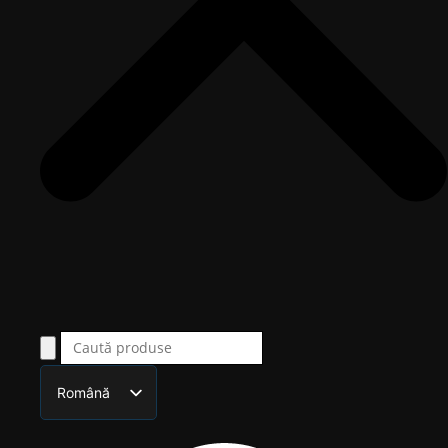
Română
English