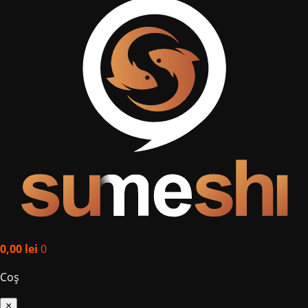
0,00
lei
0
Coș
×