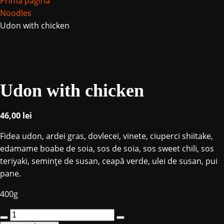
Prima pagină
Noodles
Udon with chicken
Udon with chicken
46,00
lei
Fidea udon, ardei gras, dovlecei, vinete, ciuperci shiitake,
edamame boabe de soia, sos de soia, sos sweet chili, sos
teriyaki, seminţe de susan, ceapă verde, ulei de susan, pui
pane.
400g
Cantitate