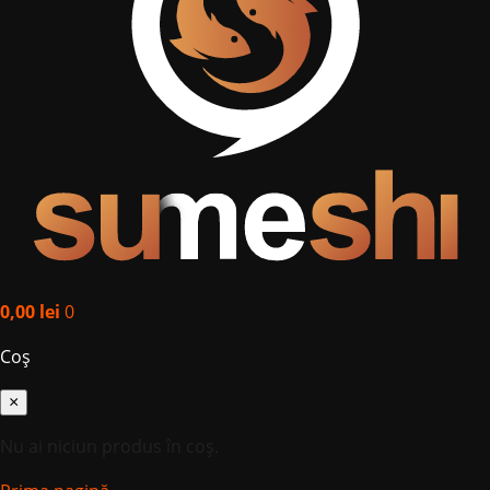
0,00
lei
0
Coș
×
Nu ai niciun produs în coș.