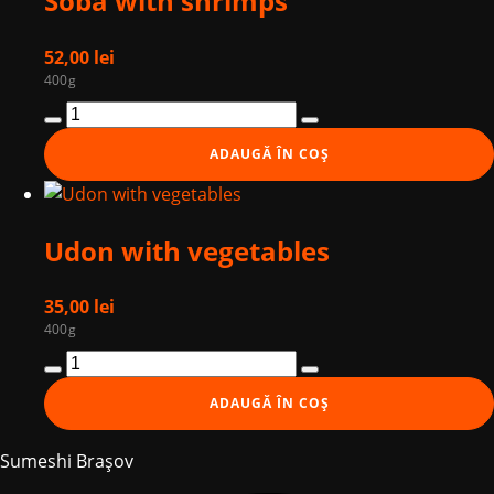
Soba with shrimps
52,00
lei
400g
Cantitate
Soba
ADAUGĂ ÎN COȘ
with
shrimps
Udon with vegetables
35,00
lei
400g
Cantitate
Udon
ADAUGĂ ÎN COȘ
with
vegetables
Sumeshi Brașov