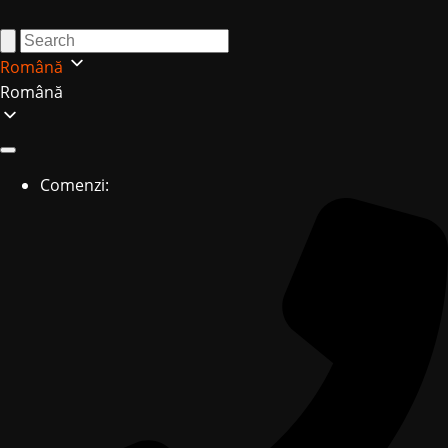
Română
Română
Comenzi: