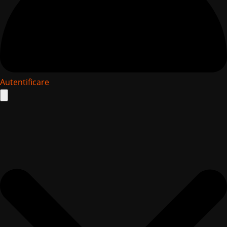
Autentificare
Search
for: