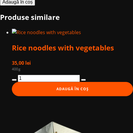
Udon
Adaugă în coș
with
Produse similare
chicken
Rice noodles with vegetables
35,00
lei
400g
Cantitate
Rice
ADAUGĂ ÎN COȘ
noodles
with
vegetables