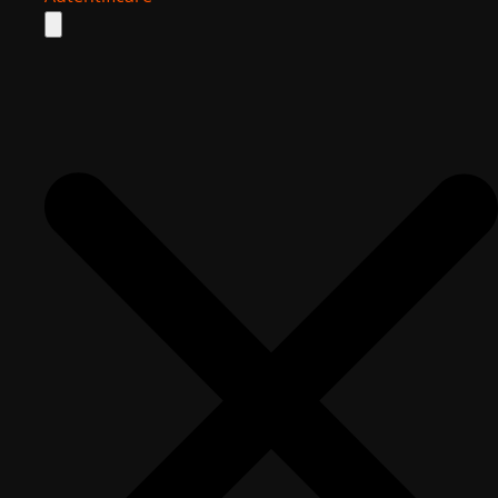
Search
for: