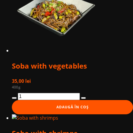
Soba with vegetables
35,00
lei
400g
Cantitate
Soba
ADAUGĂ ÎN COȘ
with
vegetables