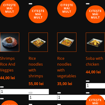
Shrimps
Veggies
Rice
CITEȘTE
CITEȘTE
Rice
And
MAI
MAI
CITEȘTE
CITEȘTE
MULT
MULT
Veggies
MAI
MAI
MULT
MULT
Shrimps
Rice
Rice
Soba with
Rice And
noodles
noodles
chicken
Veggies
with
with
44,00
lei
shrimps
vegetables
44,00
lei
Cantitate
55,00
lei
35,00
lei
Cantitate
Soba
Shrimps
Cantitate
Cantitate
with
Rice
Rice
Rice
chicken
CITEȘTE
And
noodles
noodles
MAI