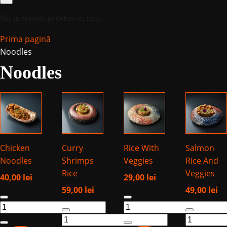
Nu ai niciun produs în coș.
Prima pagină
Noodles
Noodles
Chicken
Curry
Rice With
Salmon
Noodles
Shrimps
Veggies
Rice And
Rice
Veggies
40,00
lei
29,00
lei
59,00
lei
49,00
lei
Cantitate
Cantitate
Chicken
Cantitate
Rice
Cantitate
Noodles
Curry
With
Salmon