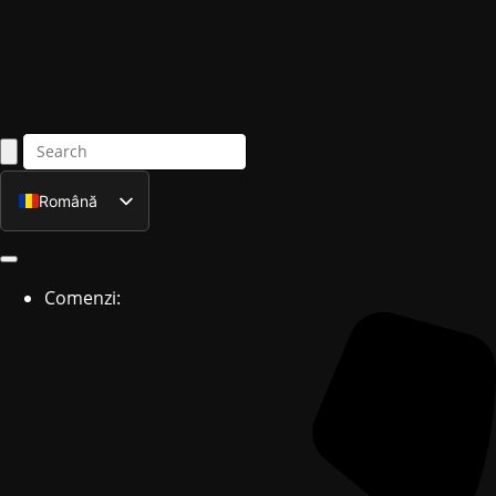
Română
English
Comenzi: