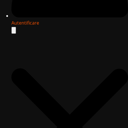
Autentificare
Search
for: