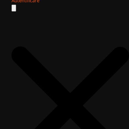
Autentificare
Search
for: