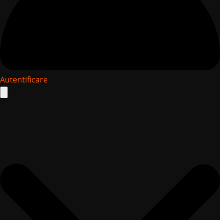
Autentificare
Search
for: