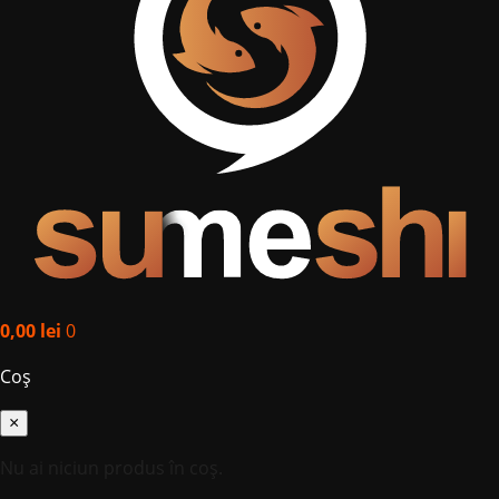
0,00
lei
0
Coș
×
Nu ai niciun produs în coș.