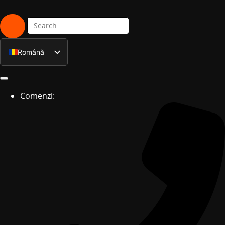
Română
English
Comenzi: