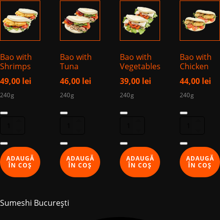
Bao with
Bao with
Bao with
Bao with
Shrimps
Tuna
Vegetables
Chicken
49,00
lei
46,00
lei
39,00
lei
44,00
lei
240g
240g
240g
240g
Cantitate
Cantitate
Cantitate
Cantitate
Bao
Bao
Bao
Bao
with
with
with
with
Shrimps
Tuna
Vegetables
Chicken
ADAUGĂ
ADAUGĂ
ADAUGĂ
ADAUGĂ
ÎN COȘ
ÎN COȘ
ÎN COȘ
ÎN COȘ
Sumeshi București