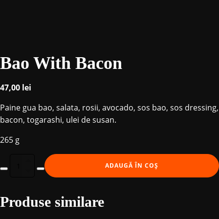
Bao With Bacon
47,00
lei
Paine gua bao, salata, rosii, avocado, sos bao, sos dressing,
bacon, togarashi, ulei de susan.
265 g
Cantitate
ADAUGĂ ÎN COȘ
Bao
With
Produse similare
Bacon