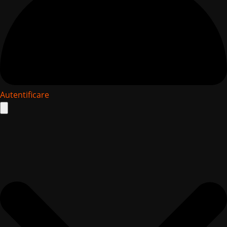
Autentificare
Search
for: