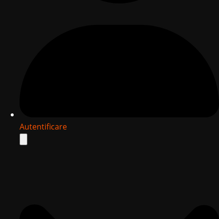
Autentificare
Search
for: