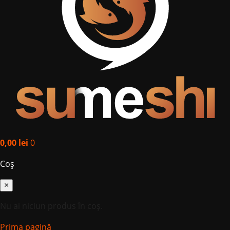
0,00
lei
0
Coș
×
Nu ai niciun produs în coș.
Prima pagină