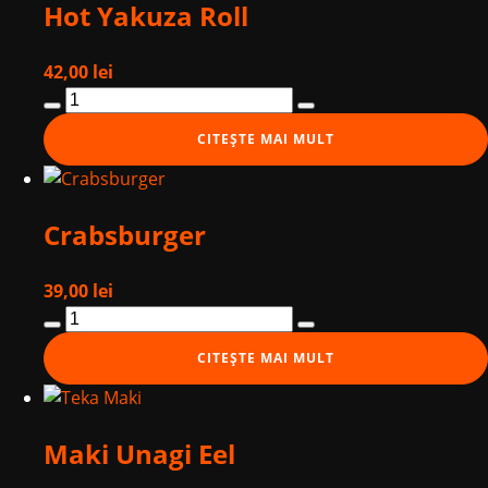
Hot Yakuza Roll
42,00
lei
Cantitate
Hot
CITEȘTE MAI MULT
Yakuza
Roll
Crabsburger
39,00
lei
Cantitate
Crabsburger
CITEȘTE MAI MULT
Maki Unagi Eel