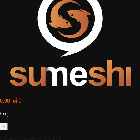
0,00
lei
0
Coș
×
Nu ai niciun produs în coș.