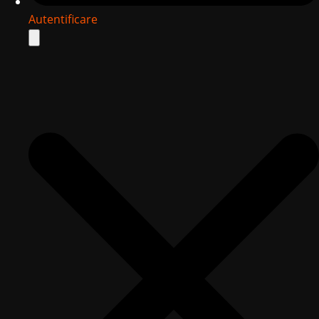
Autentificare
Search
for: