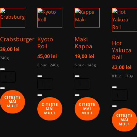
Crabsburger
Kyoto
Maki
Hot
Roll
Kappa
39,00
lei
Yakuza
45,00
lei
19,00
lei
Roll
240g
8 buc · 240g
6 buc · 145g
Cantitate
42,00
lei
Cantitate
Cantitate
Crabsburger
8 buc · 310g
Kyoto
Maki
Cantitate
Roll
Kappa
Hot
CITEȘTE
Yakuza
MAI
CITEȘTE
CITEȘTE
MULT
Roll
MAI
MAI
MULT
MULT
CITEȘTE
MAI
MULT