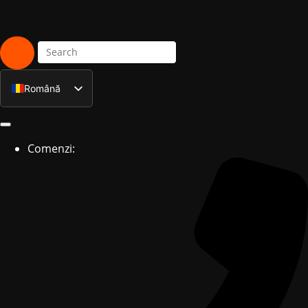
Română
English
Comenzi: