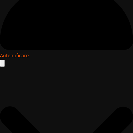
Autentificare
Search
for: