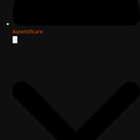
Autentificare
Search
for: