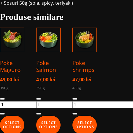
+ Sosuri 50g (soia, spicy, teriyaki)
Produse similare
Poke
Poke
Poke
Maguro
Salmon
Shrimps
49,00
lei
47,00
lei
47,00
lei
390g
390g
430g
Cantitate
Cantitate
Cantitate
Poke
Poke
Poke
Maguro
Salmon
Shrimps
SELECT
SELECT
SELECT
OPTIONS
OPTIONS
OPTIONS