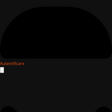
Autentificare
Search
for: