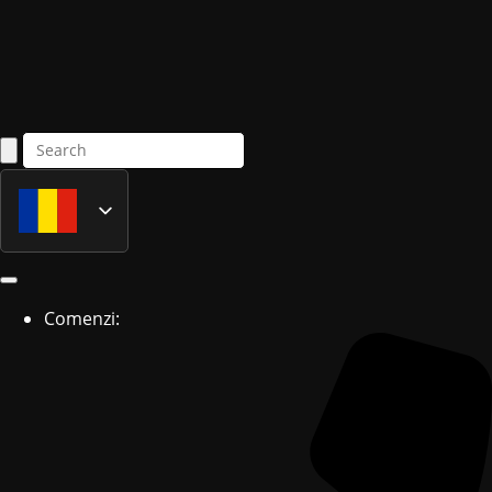
Română
English
Comenzi: