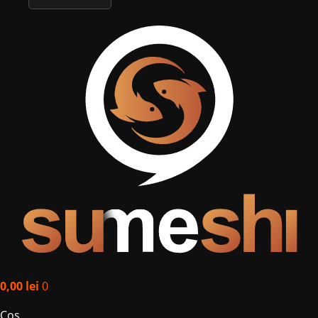
English
0,00
lei
0
Coș