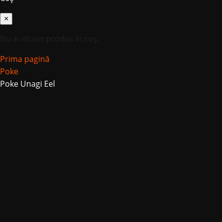
×
Nu ai niciun produs în coș.
Prima pagină
Poke
Poke Unagi Eel