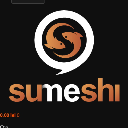
English
0,00
lei
0
Coș