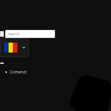
Română
English
Comenzi: