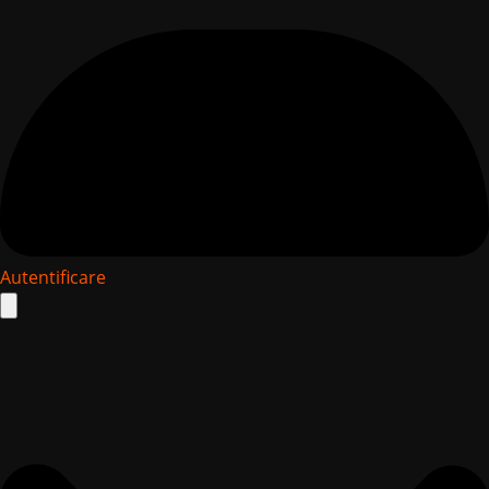
Autentificare
Search
for: