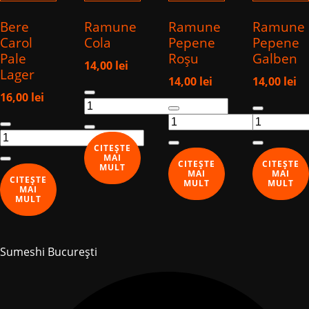
Bere
Ramune
Ramune
Ramune
Carol
Cola
Pepene
Pepene
Pale
Roșu
Galben
14,00
lei
Lager
14,00
lei
14,00
lei
Cantitate
16,00
lei
Cantitate
Cantitate
Ramune
Cantitate
Ramune
Ramune
Cola
Bere
Pepene
Pepene
CITEȘTE
Carol
Roșu
Galben
MAI
CITEȘTE
CITEȘTE
MULT
Pale
MAI
MAI
CITEȘTE
MULT
MULT
Lager
MAI
MULT
Sumeshi București