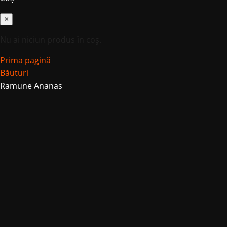
×
Nu ai niciun produs în coș.
Prima pagină
Băuturi
Ramune Ananas