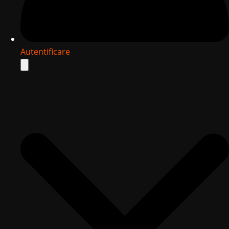
Autentificare
Search
for: