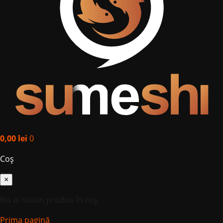
0,00
lei
0
Coș
×
Nu ai niciun produs în coș.
Prima pagină