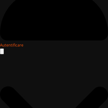
Autentificare
Search
for: