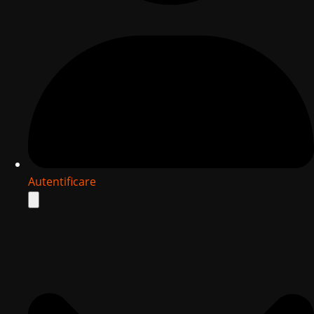
Autentificare
Search
for: