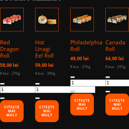
Red
Hot
Philadelphia
Canada
Dragon
Unagi
Roll
Roll
Roll
Eel Roll
49,00
lei
64,00
lei
58,00
lei
59,00
lei
8 buc · 270g
8 buc · 255g
8 buc · 270g
8 buc · 300g
Cantitate
Cantitate
Cantitate
Cantitate
Philadelphia
Canada
Red
Hot
Roll
Roll
Dragon
Unagi
CITEȘTE
CITEȘTE
Roll
Eel
MAI
MAI
CITEȘTE
CITEȘTE
MULT
MULT
Roll
MAI
MAI
MULT
MULT