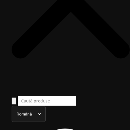
Română
English