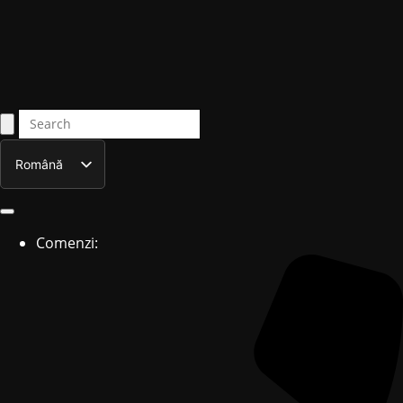
Română
English
Comenzi: