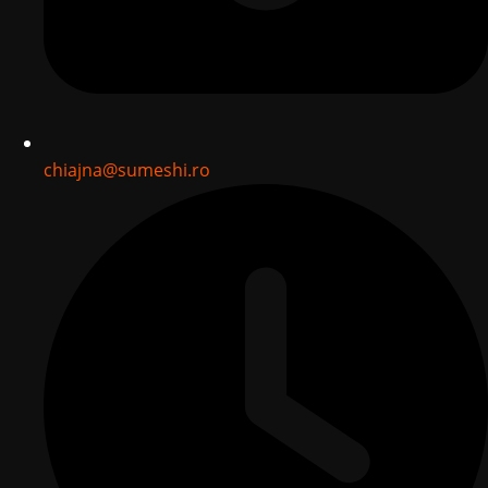
chiajna@sumeshi.ro