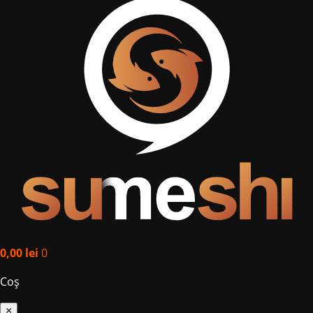
0,00
lei
0
Coș
×