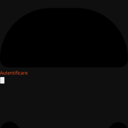
Autentificare
Search
for: