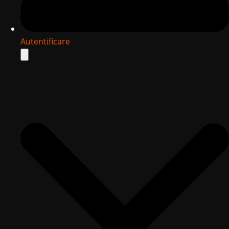
Autentificare
Search
for: