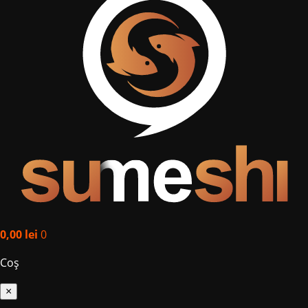
0,00
lei
0
Coș
×