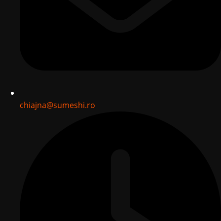
chiajna@sumeshi.ro