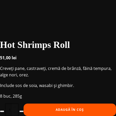
Hot Shrimps Roll
51,00
lei
Creveți pane, castraveți, cremă de brânză, făină tempura,
alge nori, orez.
Include sos de soia, wasabi și ghimbir.
8 buc, 285g
Cantitate
ADAUGĂ ÎN COȘ
Hot