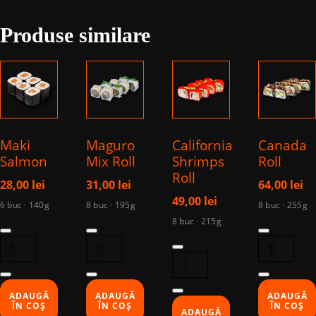
Shrimps
Produse similare
Roll
Maki
Maguro
California
Canada
Salmon
Mix Roll
Shrimps
Roll
Roll
28,00
lei
31,00
lei
64,00
lei
49,00
lei
6 buc · 140g
8 buc · 195g
8 buc · 255g
8 buc · 215g
Cantitate
Cantitate
Cantitate
Cantitate
Maki
Maguro
Canada
California
Salmon
Mix
Roll
Shrimps
Roll
Roll
ADAUGĂ
ADAUGĂ
ADAUGĂ
ÎN COȘ
ÎN COȘ
ÎN COȘ
ADAUGĂ