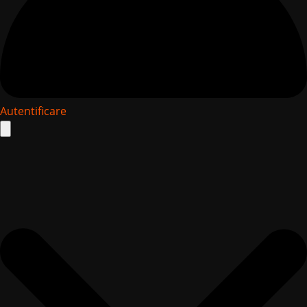
Autentificare
Search
for: