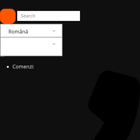
Română
Română
Comenzi: