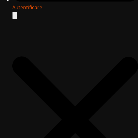
Autentificare
Search
for: