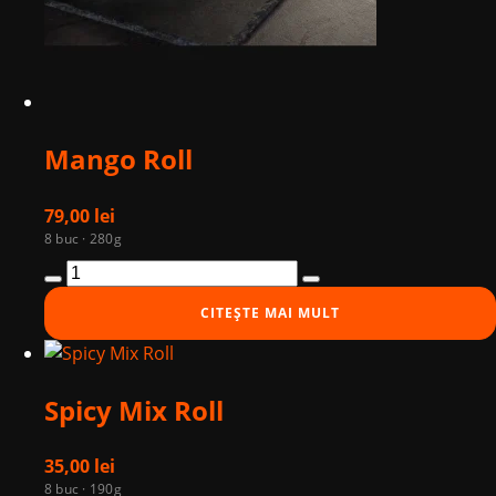
Mango Roll
79,00
lei
8 buc · 280g
Cantitate
Mango
CITEȘTE MAI MULT
Roll
Spicy Mix Roll
35,00
lei
8 buc · 190g