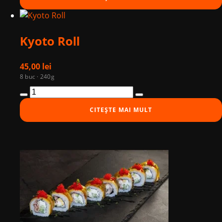
Salmon
Kyoto Roll
45,00
lei
8 buc · 240g
Cantitate
Kyoto
CITEȘTE MAI MULT
Roll