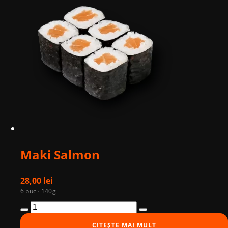
Maki Salmon
28,00
lei
6 buc · 140g
Cantitate
Maki
CITEȘTE MAI MULT