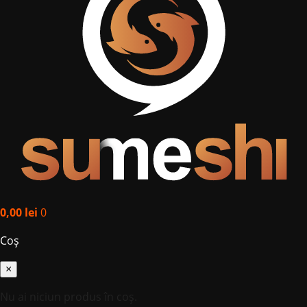
0,00
lei
0
Coș
×
Nu ai niciun produs în coș.