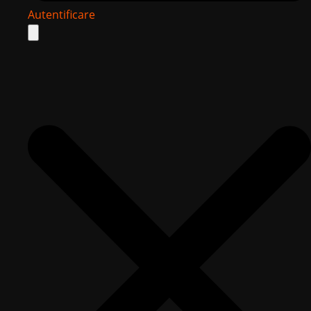
Autentificare
Search
for: