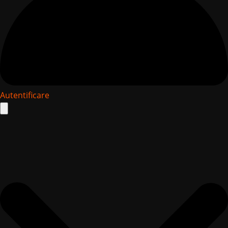
Autentificare
Search
for: