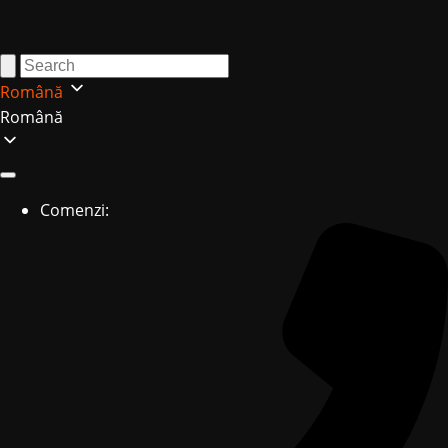
Română
Română
Comenzi: