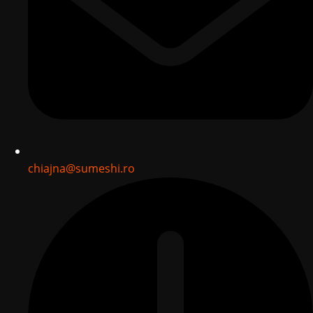
chiajna@sumeshi.ro