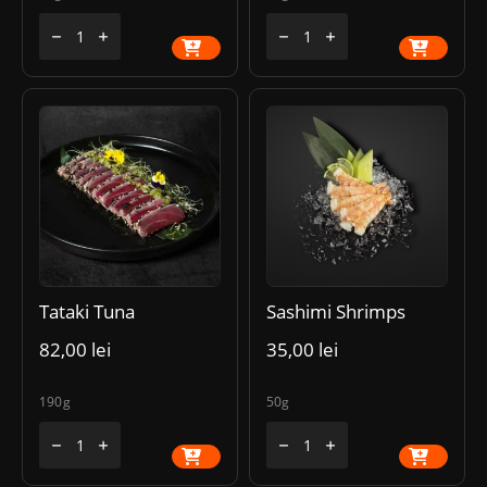
Cantitate
Cantitate
Adaugă în coș
Adaugă în coș
Sashimi
Nigiri
Unagi
Salmon
Eel
Tataki Tuna
Sashimi Shrimps
82,00
lei
35,00
lei
190g
50g
Cantitate
Cantitate
Adaugă în coș
Adaugă în coș
Tataki
Sashimi