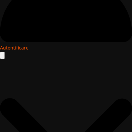
Autentificare
Search
for: