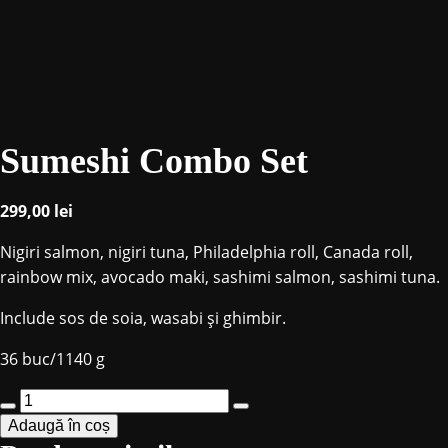
Sumeshi Combo Set
299,00
lei
Nigiri salmon, nigiri tuna, Philadelphia roll, Canada roll,
rainbow mix, avocado maki, sashimi salmon, sashimi tuna.
Include sos de soia, wasabi și ghimbir.
36 buc/1140 g
Cantitate
Adaugă în coș
Sumeshi