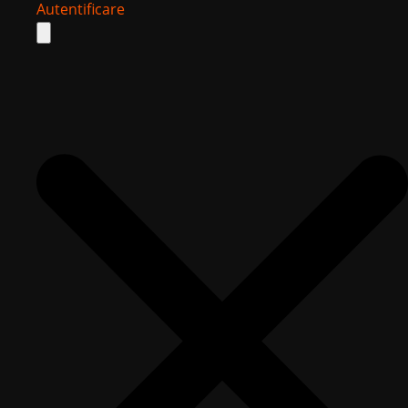
Autentificare
Search
for: