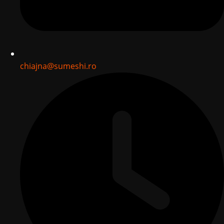
chiajna@sumeshi.ro