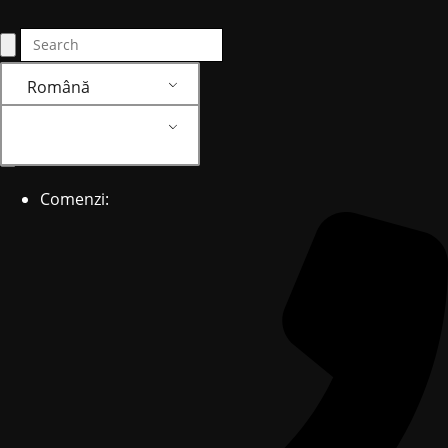
Română
Română
Comenzi: