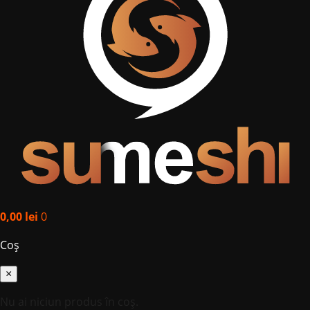
0,00
lei
0
Coș
×
Nu ai niciun produs în coș.