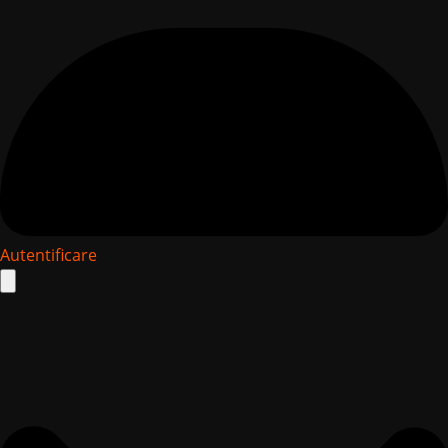
Autentificare
Search
for: