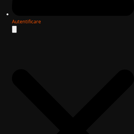
Autentificare
Search
for: