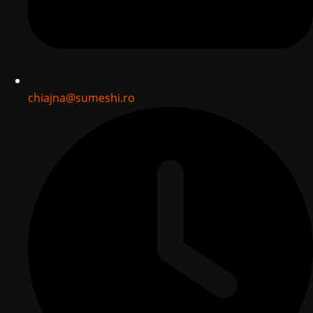
chiajna@sumeshi.ro