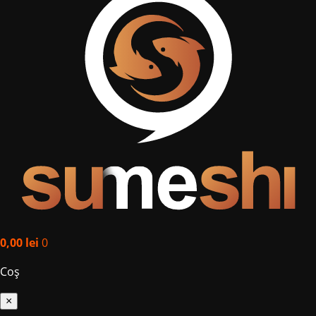
0,00
lei
0
Coș
×