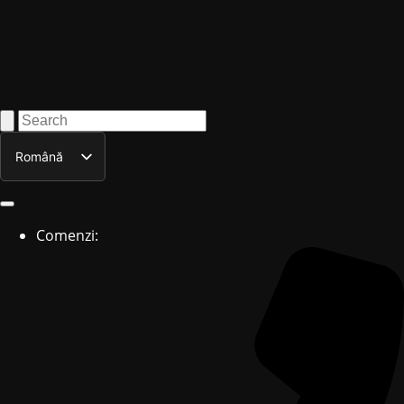
Română
English
Comenzi: