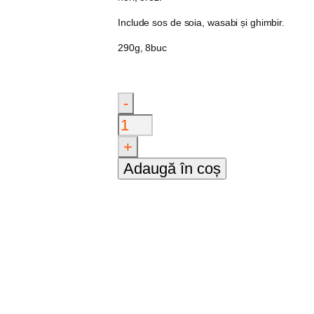
Include sos de soia, wasabi și ghimbir.
290g, 8buc
-
Cantitate
Hot
Yasai
+
Roll
Adaugă în coș