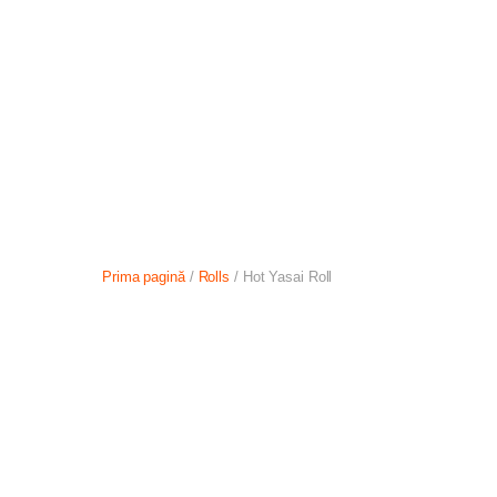
ACASĂ
MENIU
LIVRARE
Prima pagină
/
Rolls
/ Hot Yasai Roll