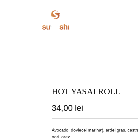
București (
LOCAȚIE
Septembrie)
HOT YASAI ROLL
34,00
lei
Avocado, dovlecei marinaţi, ardei gras, cast
nori, orez.