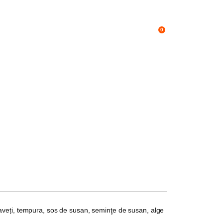
Calea 13
0
raveți, tempura, sos de susan, seminţe de susan, alge