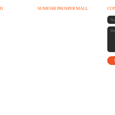
II
SUMESHI PROSPER MALL
CO
Prosper Mall,
Calea 13
ionale
Septembrie 221-
ondiții
225, București
051734
+4 0756 168 626
prosper@sumeshi.ro
Locație: 12:00 -
23:00
Livrări: 12:00 - 22:30