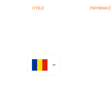
UTILE
INFORMAȚ
Meniu Livrare
Alergeni
Condiții Livrare
Valori Nutriț
Cariere
Termeni și c
Locație
ANPC
Romanian
English