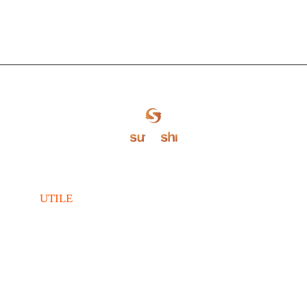
UTILE
Meniu Livrare
Condiții Livrare
Cariere
Locație