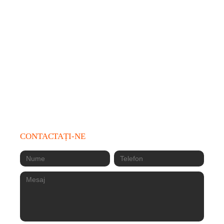
București 051734
+4 0756 168 626
prosper@sumeshi.ro
Locație: 12:00 - 23:00
Livrări: 12:00 - 22:30
CONTACTAȚI-NE