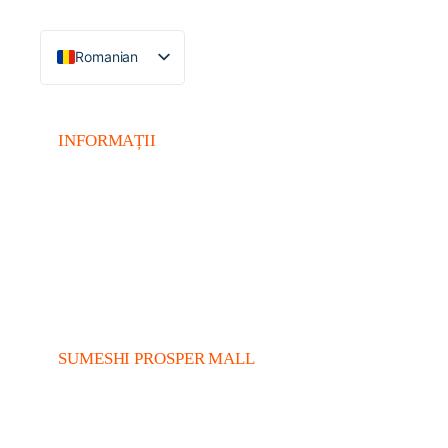
Romanian
English
INFORMAȚII
Alergeni
Valori Nutriționale
Termeni și condiții
ANPC
SUMESHI PROSPER MALL
Prosper Mall,
Calea 13 Septembrie 221-225,