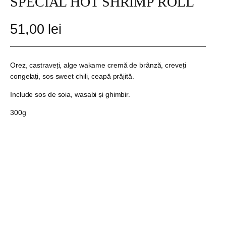
SPECIAL HOT SHRIMP ROLL
51,00
lei
Orez, castraveți, alge wakame cremă de brânză, creveți
congelați, sos sweet chili, ceapă prăjită.
Include sos de soia, wasabi și ghimbir.
300g