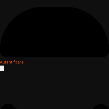
Autentificare
Search
for: