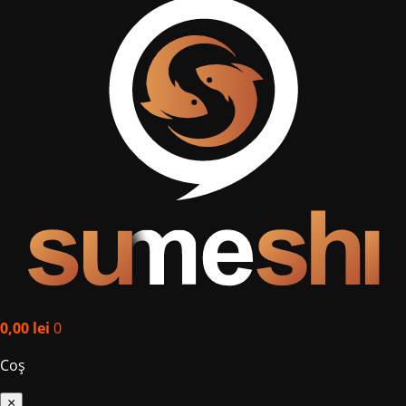
0,00
lei
0
Coș
×