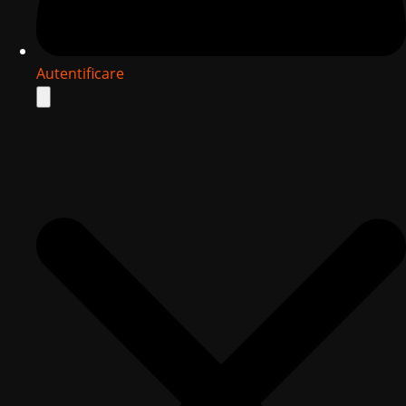
Autentificare
Search
for: