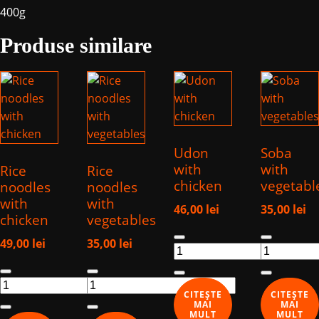
400g
Produse similare
Udon
Soba
with
with
Rice
Rice
chicken
vegetabl
noodles
noodles
with
with
46,00
lei
35,00
lei
chicken
vegetables
Cantitate
Cantitate
49,00
lei
35,00
lei
Udon
Soba
Cantitate
Cantitate
with
with
Rice
Rice
chicken
vegetables
CITEȘTE
CITEȘTE
noodles
noodles
MAI
MAI
MULT
MULT