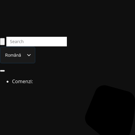
Română
English
Comenzi: