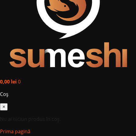
0,00
lei
0
Coș
×
Nu ai niciun produs în coș.
Prima pagină