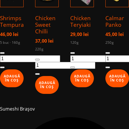
Shrimps
Chicken
Chicken
Calmar
Tempura
Sweet
Teryiaki
Panko
Chilli
46,00
lei
29,00
lei
45,00
lei
37,00
lei
5 buc · 160g
120g
250g
220g
Cantitate
Cantitate
Cantitate
Cantitate
Shrimps
Chicken
Calmar
Chicken
Tempura
Teryiaki
Panko
Sweet
ADAUGĂ
ADAUGĂ
ADAUGĂ
Chilli
ÎN COȘ
ÎN COȘ
ÎN COȘ
ADAUGĂ
ÎN COȘ
Sumeshi Brașov