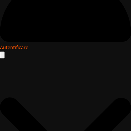
Autentificare
Search
for: