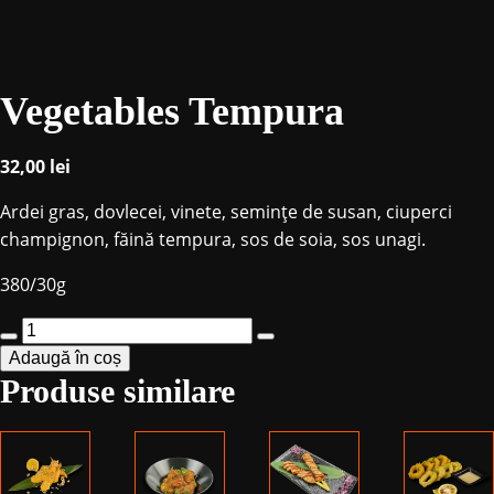
Vegetables Tempura
32,00
lei
Ardei gras, dovlecei, vinete, seminţe de susan, ciuperci
champignon, făină tempura, sos de soia, sos unagi.
380/30g
Cantitate
Adaugă în coș
Vegetables
Produse similare
Tempura