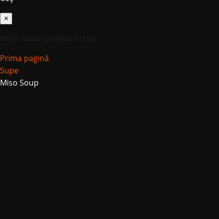
×
Nu ai niciun produs în coș.
Prima pagină
Supe
Miso Soup