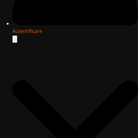
Autentificare
Search
for: