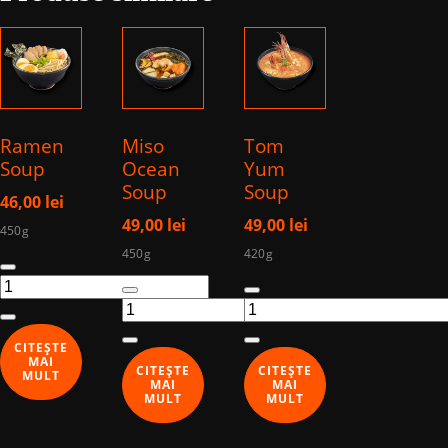
Ramen
Miso
Tom
Soup
Ocean
Yum
Soup
Soup
46,00
lei
49,00
lei
49,00
lei
450g
450g
420g
Cantitate
Cantitate
Cantitate
Ramen
Miso
Tom
Soup
Ocean
Yum
CITEȘTE
Soup
Soup
MAI
CITEȘTE
CITEȘTE
MULT
MAI
MAI
MULT
MULT