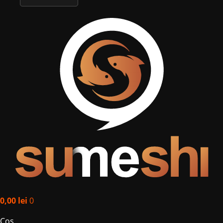
English
0,00
lei
0
Coș