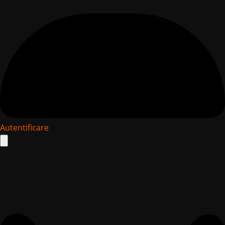
Autentificare
Search
for: