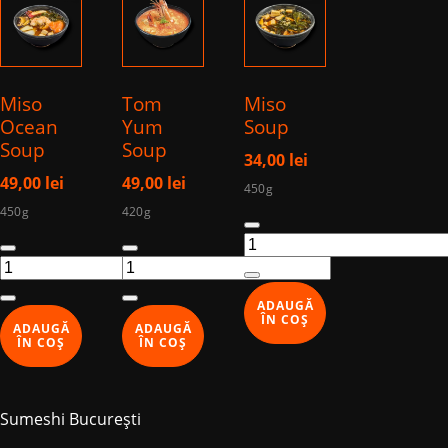
Miso
Tom
Miso
Ocean
Yum
Soup
Soup
Soup
34,00
lei
49,00
lei
49,00
lei
450g
450g
420g
Cantitate
Cantitate
Cantitate
Miso
Miso
Tom
Soup
Ocean
Yum
ADAUGĂ
Soup
Soup
ÎN COȘ
ADAUGĂ
ADAUGĂ
ÎN COȘ
ÎN COȘ
Sumeshi București