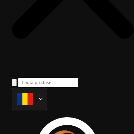
Română
English