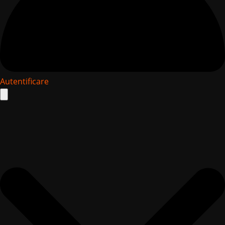
Autentificare
Search
for: