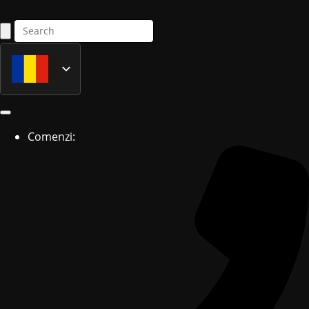
Română
English
Comenzi: