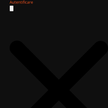
Autentificare
Search
for: