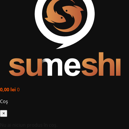
0,00
lei
0
Coș
×
Nu ai niciun produs în coș.