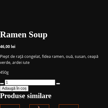
Ramen Soup
46,00
lei
Piept de rață congelat, fidea ramen, ouă, susan, ceapă
verde, ardei iute
450g
Cantitate
Adaugă în coș
Ramen
Produse similare
Soup