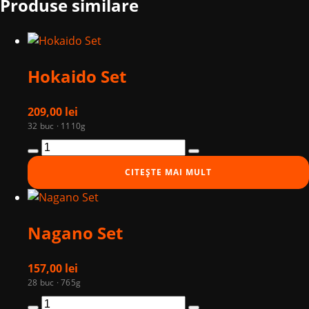
Produse similare
Hokaido Set
209,00
lei
32 buc · 1110g
Cantitate
Hokaido
CITEȘTE MAI MULT
Set
Nagano Set
157,00
lei
28 buc · 765g
Cantitate