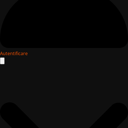
Autentificare
Search
for: