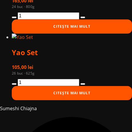
165,00
lei
24 buc · 800g
Cantitate
Tokyo
CITEȘTE MAI MULT
Set
Yao Set
105,00
lei
26 buc · 625g
Cantitate
Yao
CITEȘTE MAI MULT
Set
Sumeshi Chiajna