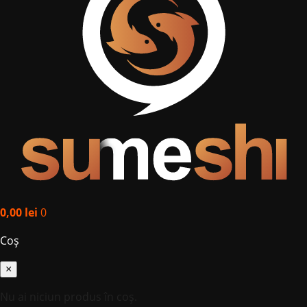
0,00
lei
0
Coș
×
Nu ai niciun produs în coș.