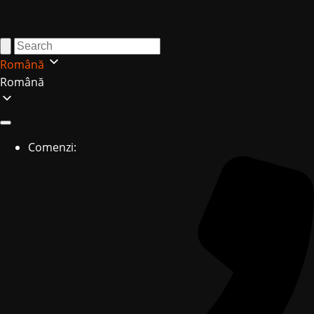
Română
Română
Comenzi: