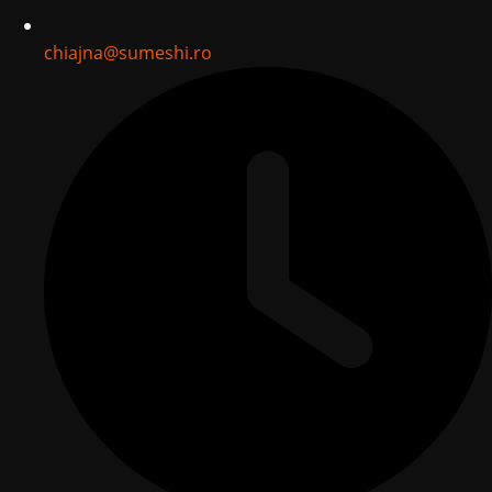
chiajna@sumeshi.ro