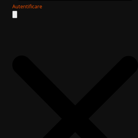
Autentificare
Search
for: