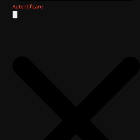
Autentificare
Search
for: