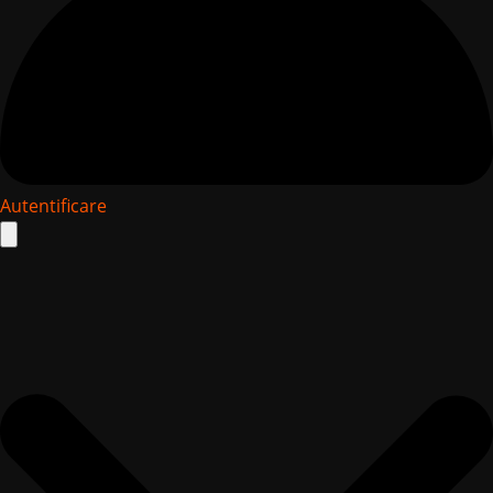
Autentificare
Search
for: