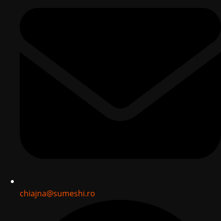
chiajna@sumeshi.ro