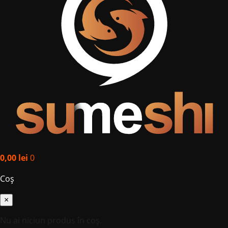
0,00
lei
0
Coș
×
Nu ai niciun produs în coș.