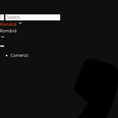
Română
Română
Comenzi: