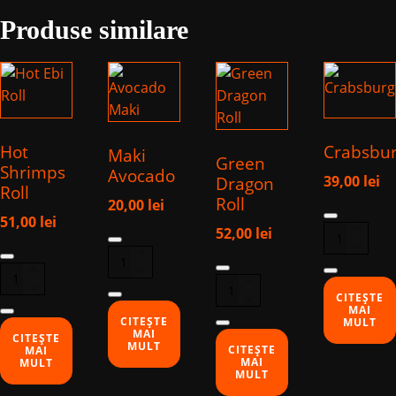
Produse similare
Hot
Crabsbu
Maki
Green
Shrimps
Avocado
39,00
lei
Dragon
Roll
Roll
20,00
lei
Cantitate
51,00
lei
Crabsburg
Cantitate
52,00
lei
Cantitate
Maki
Cantitate
Hot
Avocado
Green
Shrimps
CITEȘTE
Dragon
MAI
Roll
CITEȘTE
MULT
Roll
MAI
CITEȘTE
MULT
CITEȘTE
MAI
MAI
MULT
MULT