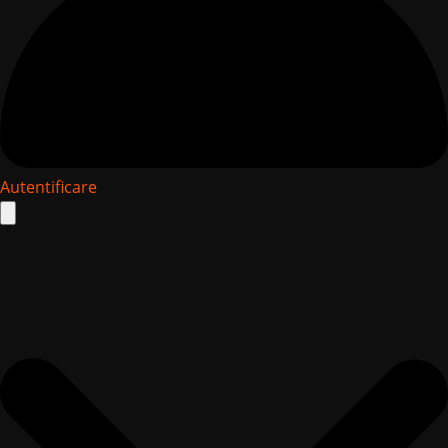
Autentificare
Search
for: