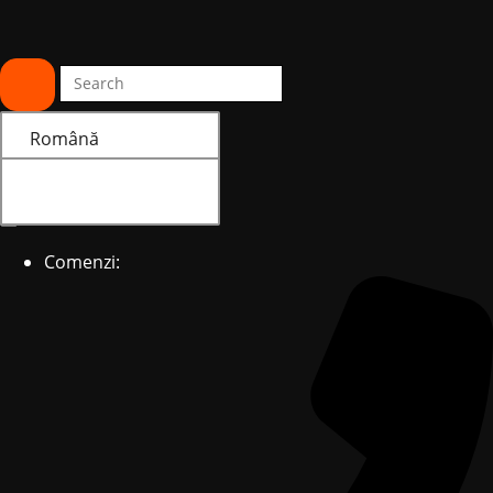
Română
Română
Comenzi: