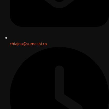
chiajna@sumeshi.ro