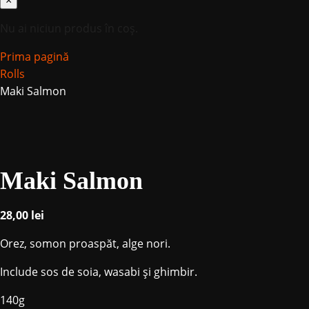
×
Nu ai niciun produs în coș.
Prima pagină
Rolls
Maki Salmon
Maki Salmon
28,00
lei
Orez, somon proaspăt, alge nori.
Include sos de soia, wasabi și ghimbir.
140g