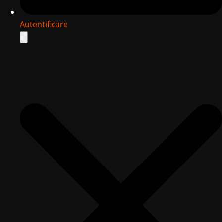
Autentificare
Search
for: