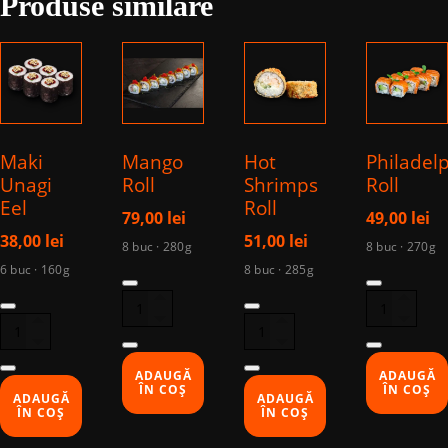
Produse similare
Roll
Maki
Mango
Hot
Philadel
Unagi
Roll
Shrimps
Roll
Eel
Roll
79,00
lei
49,00
lei
38,00
lei
51,00
lei
8 buc · 280g
8 buc · 270g
6 buc · 160g
8 buc · 285g
Cantitate
Cantitate
Cantitate
Cantitate
Mango
Philadelph
Maki
Hot
Roll
Roll
Unagi
Shrimps
Eel
Roll
ADAUGĂ
ADAUGĂ
ÎN COȘ
ÎN COȘ
ADAUGĂ
ADAUGĂ
ÎN COȘ
ÎN COȘ