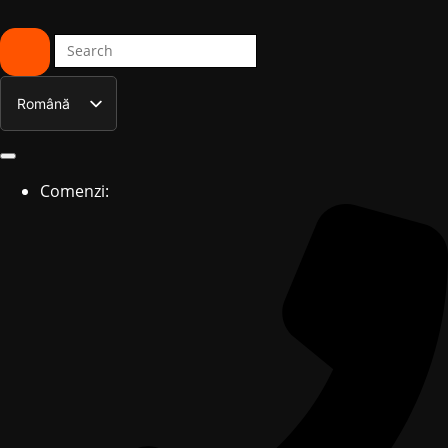
Română
English
Comenzi: