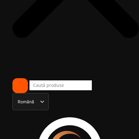
Română
English