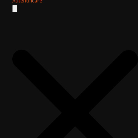
Autentificare
Search
for: