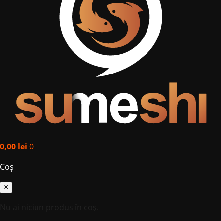
0,00
lei
0
Coș
×
Nu ai niciun produs în coș.