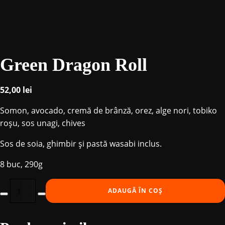
Green Dragon Roll
52,00
lei
Somon, avocado, cremă de brânză, orez, alge nori, tobiko
roșu, sos unagi, chives
Sos de soia, ghimbir și pastă wasabi inclus.
8 buc, 290g
Cantitate
ADAUGĂ ÎN COȘ
Green
Dragon