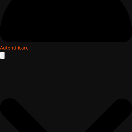
Autentificare
Search
for: