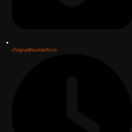
chiajna@sumeshi.ro