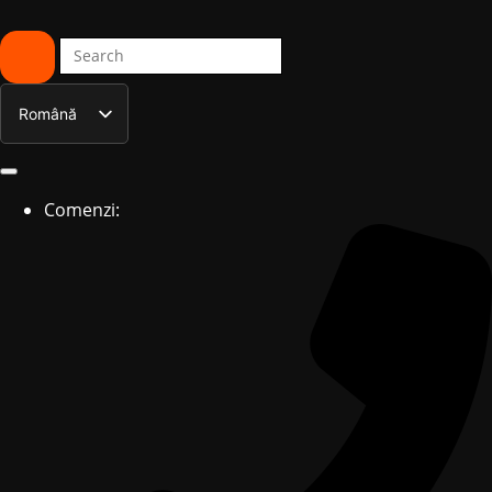
Română
English
Comenzi: