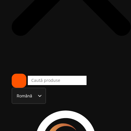
Română
English