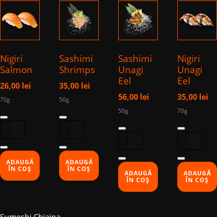
Nigiri
Sashimi
Sashimi
Nigiri
Salmon
Shrimps
Unagi
Unagi
Eel
Eel
26,00
lei
35,00
lei
56,00
lei
35,00
lei
70g
50g
50g
70g
Cantitate
Cantitate
Cantitate
Cantitate
Nigiri
Sashimi
Sashimi
Nigiri
Salmon
Shrimps
Unagi
Unagi
Eel
Eel
ADAUGĂ
ADAUGĂ
ÎN COȘ
ÎN COȘ
ADAUGĂ
ADAUGĂ
ÎN COȘ
ÎN COȘ
Sumeshi Chiajna