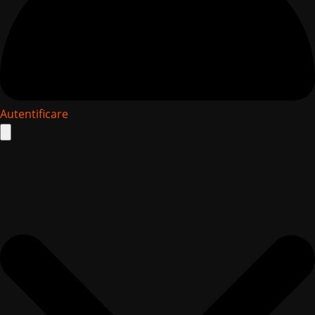
Autentificare
Search
for: