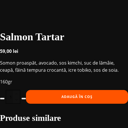
Salmon Tartar
59,00
lei
Somon proaspăt, avocado, sos kimchi, suc de lămâie,
ceapă, făină tempura crocantă, icre tobiko, sos de soia.
160gr
Cantitate
ADAUGĂ ÎN COȘ
Salmon
Tartar
Produse similare