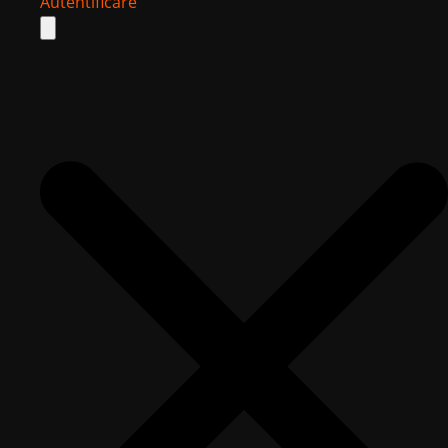
Autentificare
Search
for: