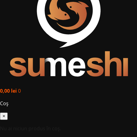
0,00
lei
0
Coș
×
Nu ai niciun produs în coș.