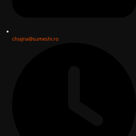
chiajna@sumeshi.ro