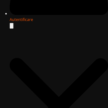
Autentificare
Search
for: