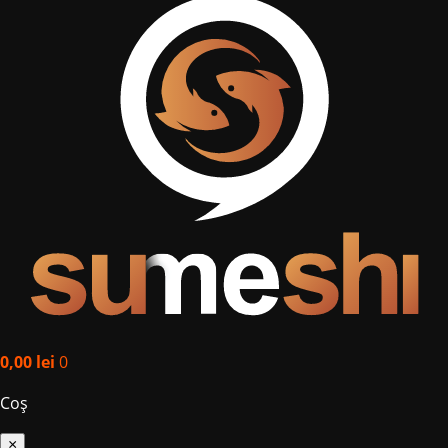
0,00
lei
0
Coș
×