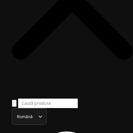
Română
English