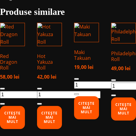
Produse similare
Maki
Philadelph
Red
Hot
Takuan
Roll
Dragon
Yakuza
19,00
lei
Roll
Roll
49,00
lei
58,00
lei
42,00
lei
Cantitate
Cantitate
Maki
Philadelph
Cantitate
Cantitate
Takuan
Roll
Red
Hot
Dragon
Yakuza
CITEȘTE
CITEȘTE
MAI
Roll
Roll
MAI
MULT
CITEȘTE
CITEȘTE
MULT
MAI
MAI
MULT
MULT