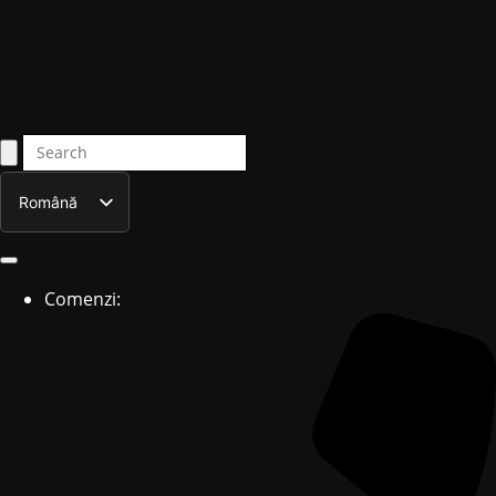
Română
English
Comenzi: