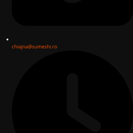
chiajna@sumeshi.ro