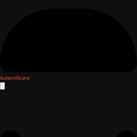
Autentificare
Search
for: