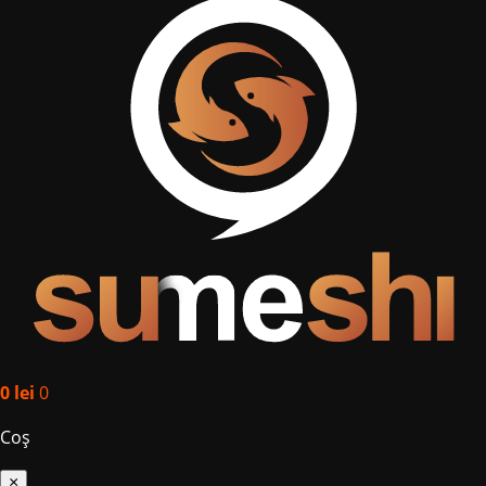
0
lei
0
Coș
×