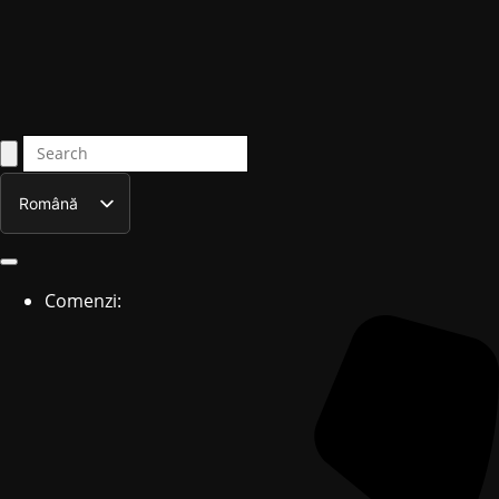
Română
English
Comenzi: