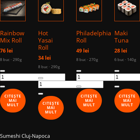
Rainbow
Hot
Philadelphia
Maki
Mix Roll
Yasai
Roll
Tuna
Roll
76
lei
49
lei
28
lei
34
lei
8 buc · 290g
8 buc · 270g
6 buc · 140g
8 buc · 290g
Cantitate
Cantitate
Cantitate
Cantitate
Rainbow
Philadelphia
Maki
Hot
Mix
Roll
Tuna
Yasai
Roll
CITEȘTE
CITEȘTE
CITEȘTE
Roll
MAI
MAI
MAI
CITEȘTE
MULT
MULT
MULT
MAI
MULT
Sumeshi Cluj-Napoca