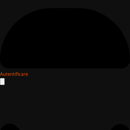
Autentificare
Search
for: