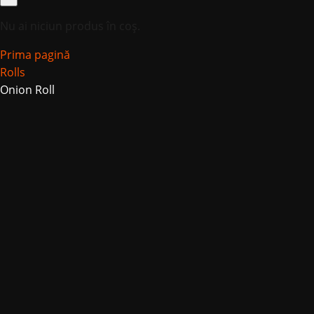
Nu ai niciun produs în coș.
Prima pagină
Rolls
Onion Roll