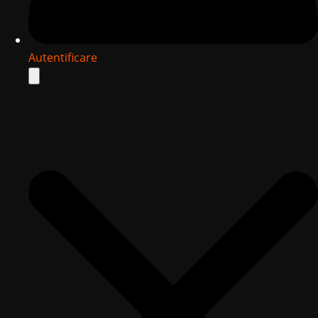
Autentificare
Search
for: