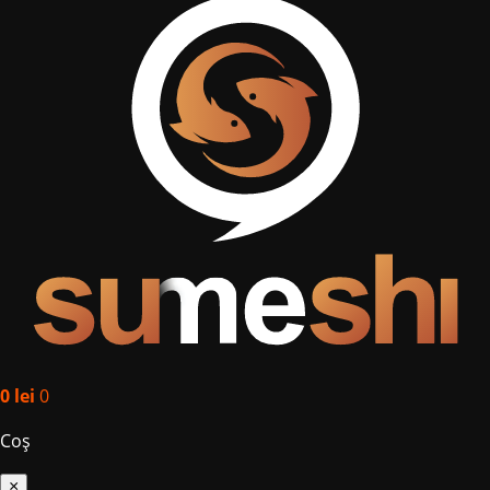
0
lei
0
Coș
×