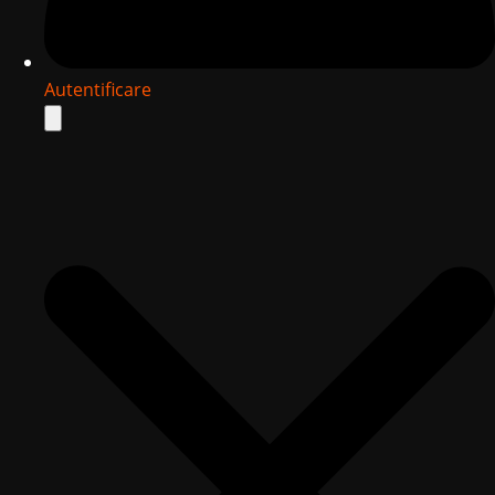
Autentificare
Search
for: