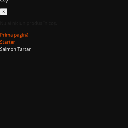
×
Nu ai niciun produs în coș.
Prima pagină
Starter
Salmon Tartar