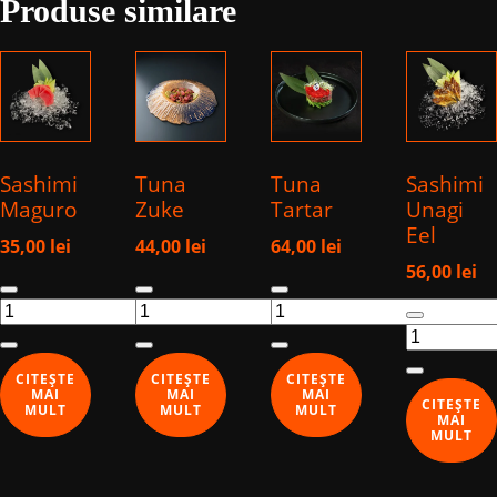
Produse similare
Sashimi
Tuna
Tuna
Sashimi
Maguro
Zuke
Tartar
Unagi
Eel
35,00
lei
44,00
lei
64,00
lei
56,00
lei
Cantitate
Cantitate
Cantitate
Cantitate
Sashimi
Tuna
Tuna
Sashimi
Maguro
Zuke
Tartar
Unagi
CITEȘTE
CITEȘTE
CITEȘTE
Eel
MAI
MAI
MAI
CITEȘTE
MULT
MULT
MULT
MAI
MULT