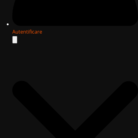
Autentificare
Search
for: