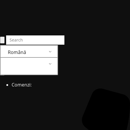
Română
Română
Comenzi: