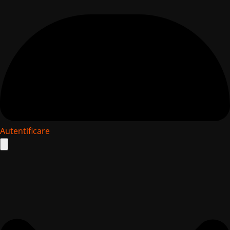
Autentificare
Search
for: