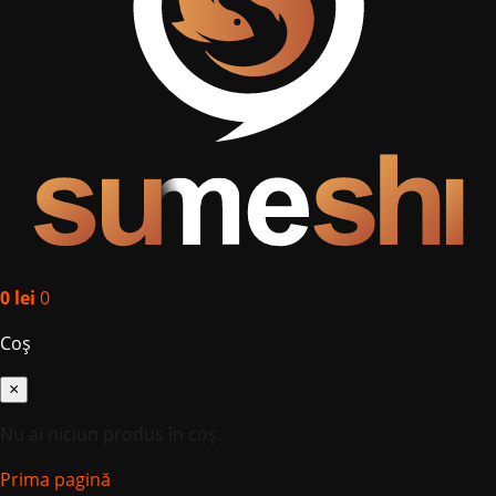
0
lei
0
Coș
×
Nu ai niciun produs în coș.
Prima pagină