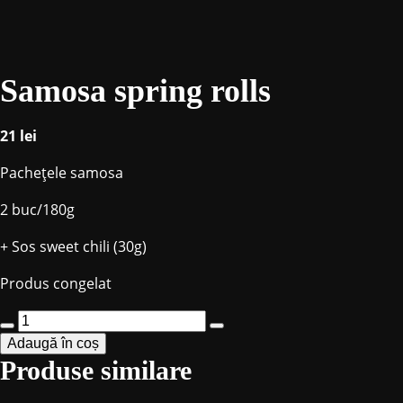
Samosa spring rolls
21
lei
Pacheţele samosa
2 buc/180g
+ Sos sweet chili (30g)
Produs congelat
Cantitate
Adaugă în coș
Samosa
Produse similare
spring
rolls