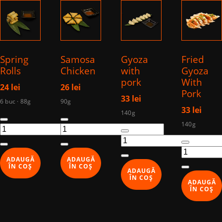
Spring
Samosa
Gyoza
Fried
Rolls
Chicken
with
Gyoza
pork
With
24
lei
26
lei
Pork
33
lei
6 buc · 88g
90g
33
lei
140g
Cantitate
Cantitate
140g
Cantitate
Spring
Samosa
Cantitate
Gyoza
Rolls
Chicken
Fried
with
ADAUGĂ
ADAUGĂ
Gyoza
pork
ÎN COȘ
ÎN COȘ
ADAUGĂ
With
ÎN COȘ
ADAUGĂ
Pork
ÎN COȘ