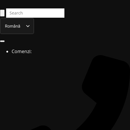
Română
English
Comenzi: