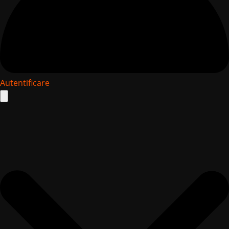
Autentificare
Search
for: