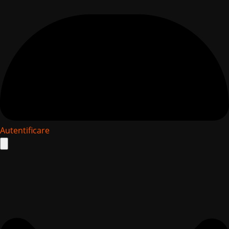
Autentificare
Search
for: