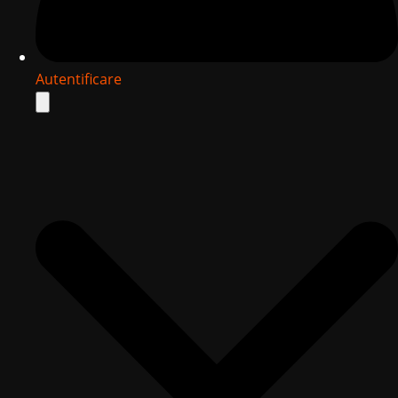
Autentificare
Search
for: