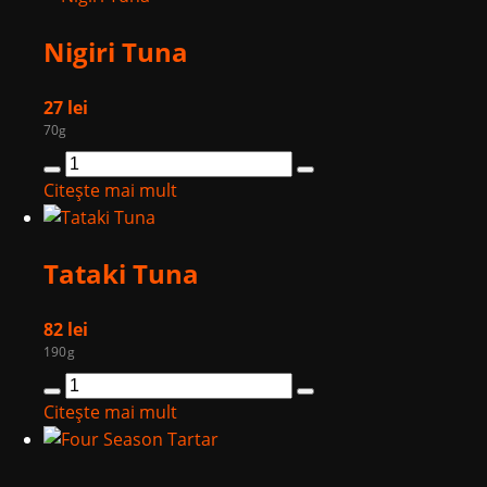
Nigiri Tuna
27
lei
70g
Cantitate
Nigiri
Citește mai mult
Tuna
Tataki Tuna
82
lei
190g
Cantitate
Tataki
Citește mai mult
Tuna