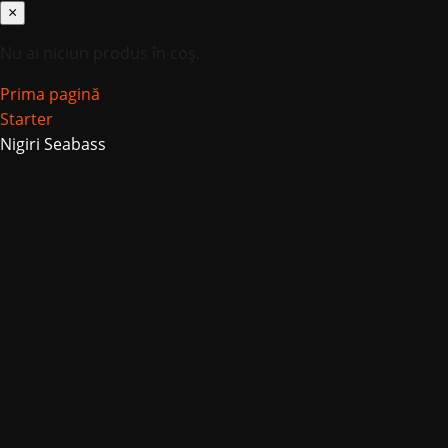
×
Nu ai niciun produs în coș.
Prima pagină
Starter
Nigiri Seabass