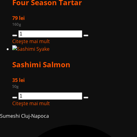
Four Season Tartar
79
lei
160g
Cantitate
Four
Citește mai mult
Season
Tartar
Sashimi Salmon
35
lei
50g
Cantitate
Sashimi
Citește mai mult
Salmon
Sumeshi Cluj-Napoca