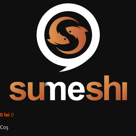
0
lei
0
Coș