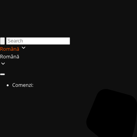
Română
Română
Comenzi: