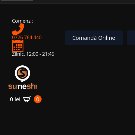
for:
English
Comenzi:
Comandă Online
0726 764 440
Zilnic, 12:00 - 21:45
0
lei
0