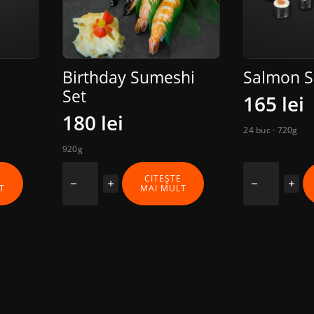
Birthday Sumeshi
Salmon S
Set
165
lei
180
lei
24 buc · 720g
920g
Cantitate
Cantitate
E
CITEȘTE
T
MAI MULT
Birthday
Salmon
Sumeshi
Set
Set