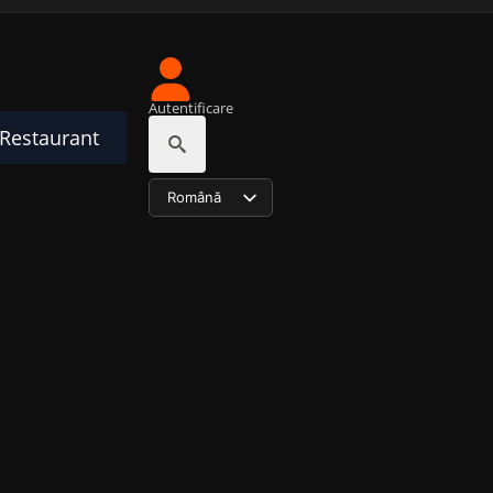
Autentificare
Restaurant
Search for:
Română
English