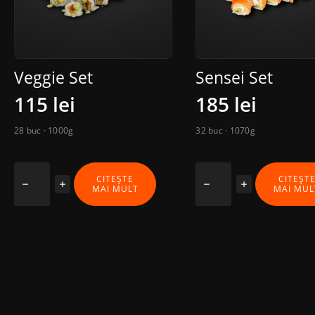
Veggie Set
Sensei Set
115
lei
185
lei
28 buc · 1000g
32 buc · 1070g
Cantitate
Cantitate
CITEȘTE
CITEȘT
MAI MULT
MAI MUL
Veggie
Sensei
Set
Set