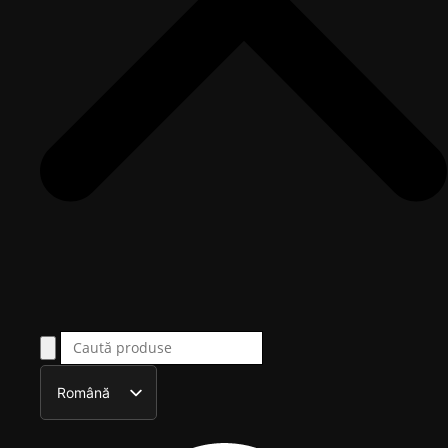
Română
English