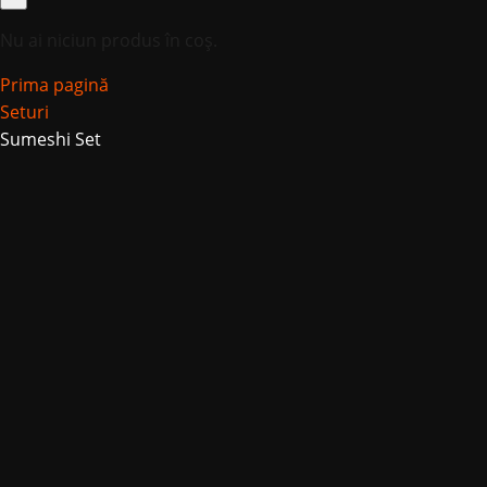
Nu ai niciun produs în coș.
Prima pagină
Seturi
Sumeshi Set