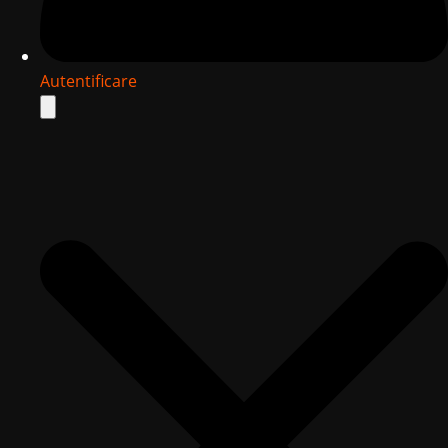
Autentificare
Search
for: