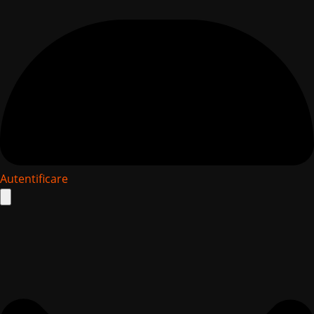
Autentificare
Search
for: