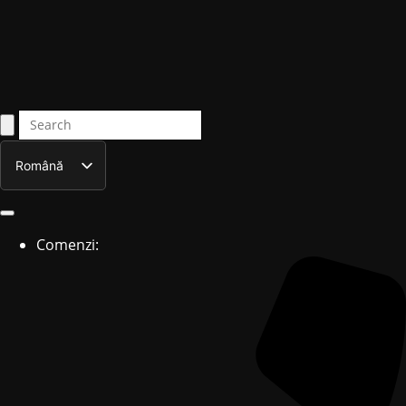
Română
English
Comenzi: