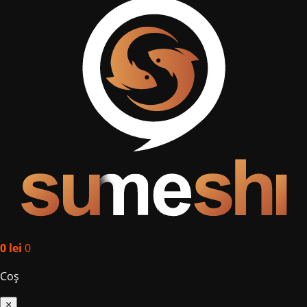
0
lei
0
Coș
×