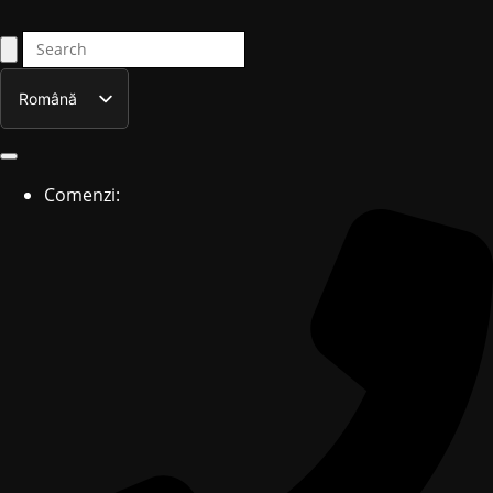
Română
English
Comenzi: