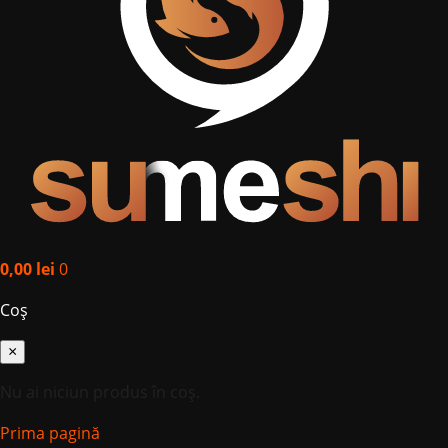
0,00
lei
0
Coș
×
Nu ai niciun produs în coș.
Prima pagină