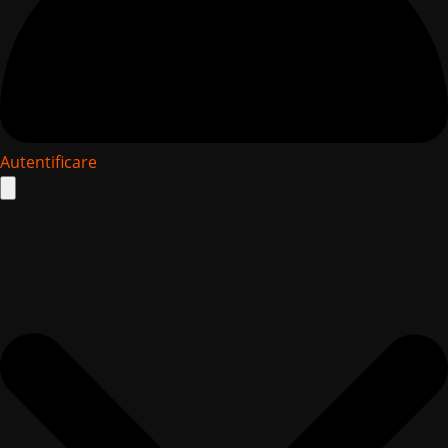
Autentificare
Search
for: