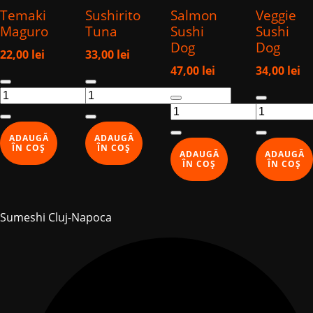
Temaki
Sushirito
Salmon
Veggie
Maguro
Tuna
Sushi
Sushi
Dog
Dog
22,00
lei
33,00
lei
47,00
lei
34,00
lei
Cantitate
Cantitate
Cantitate
Cantitate
Temaki
Sushirito
Salmon
Veggie
Maguro
Tuna
Sushi
Sushi
ADAUGĂ
ADAUGĂ
Dog
Dog
ÎN COȘ
ÎN COȘ
ADAUGĂ
ADAUGĂ
ÎN COȘ
ÎN COȘ
Sumeshi Cluj-Napoca