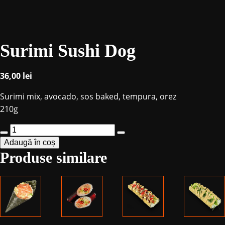
Surimi Sushi Dog
36,00
lei
Surimi mix, avocado, sos baked, tempura, orez
210g
Cantitate
Adaugă în coș
Surimi
Produse similare
Sushi
Dog