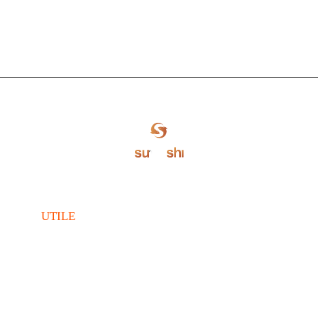
UTILE
Meniu Livrare
Condiții Livrare
Cariere