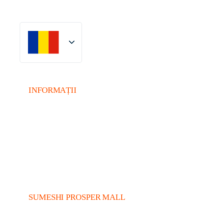
Locație
Romanian
English
INFORMAȚII
Alergeni
Valori Nutriționale
Termeni și condiții
ANPC
SUMESHI PROSPER MALL