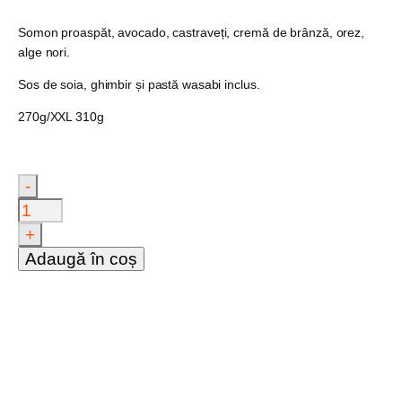
Somon proaspăt, avocado, castraveți, cremă de brânză, orez,
alge nori
.
Sos de soia, ghimbir și pastă wasabi inclus.
270g/XXL 310g
-
Cantitate
Philadelphia
Roll
+
Adaugă în coș