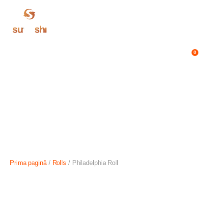
București (Calea 13
0
Septembrie)
Prima pagină
/
Rolls
/ Philadelphia Roll