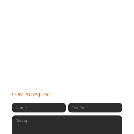
Prosper Mall,
Calea 13 Septembrie 221-225,
București 051734
+4 0756 168 626
prosper@sumeshi.ro
Locație: 12:00 - 23:00
Livrări: 12:00 - 22:30
CONTACTAȚI-NE