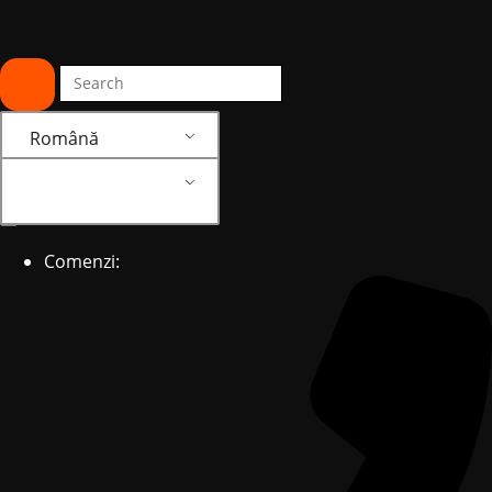
Română
Română
Comenzi: