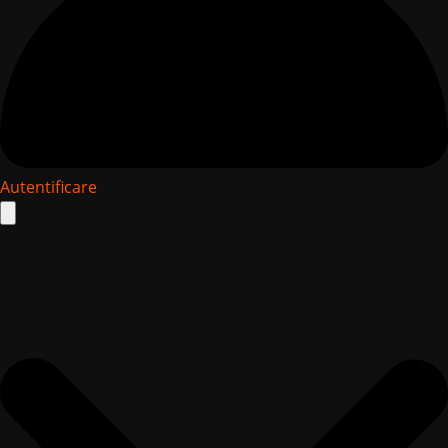
Autentificare
Search
for: