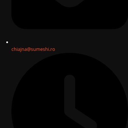
chiajna@sumeshi.ro