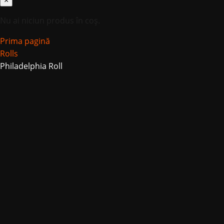
×
Nu ai niciun produs în coș.
Prima pagină
Rolls
Philadelphia Roll