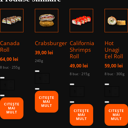
Canada
Crabsburger
California
Hot
Roll
Shrimps
Unagi
39,00
lei
Roll
Eel Roll
64,00
lei
240g
49,00
lei
59,00
lei
8 buc · 255g
Cantitate
8 buc · 215g
8 buc · 300g
Cantitate
Crabsburger
Cantitate
Cantitate
Canada
California
Hot
Roll
Shrimps
Unagi
CITEȘTE
MAI
Roll
Eel
CITEȘTE
MULT
MAI
Roll
CITEȘTE
CITEȘTE
MULT
MAI
MAI
MULT
MULT