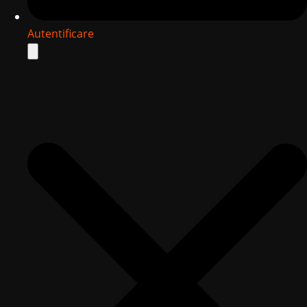
Autentificare
Search
for: